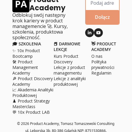
Academy
Odblokuj swój następny 
Dołącz
krok kariery w product 
managemencie 🚀. Kursy, 
szkolenia, produktowa 
społeczność.
🎓 SZKOLENIA
📕 DARMOWE 
👋 PRODUCT 
LEKCJE
ACADEMY
✨ 10x Product 
Bootcamp
Kurs Product 
O 
nas
🛠️ Product 
Discovery
Polityka 
Management 
Lekcje z product 
prywatności
Academy
managementu
Regulamin
🔎 Product Discovery 
Lekcje z analityki 
Academy
produktowej
📈 Akademia Analityki 
Produktowej
♟️ Product Strategy 
Masterclass
💬 10x Product LAB
© 2026 Product Academy, Tomasz Tomaszewski Consulting 
ul. Lęborska 3b, 80­-386 Gdańsk NIP: 8751530866.