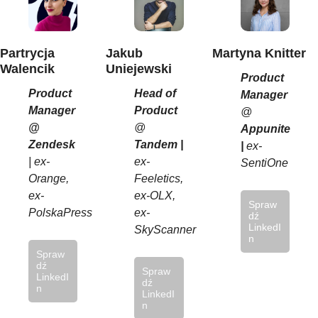
Partrycja
Jakub
Martyna Knitter
Walencik
Uniejewski
Product
Product
Head of
Manager
Manager
Product
@
@
@
Appunite
Zendesk
Tandem |
|
ex-
| ex-
ex-
SentiOne
Orange,
Feeletics,
ex-
ex-OLX,
Spraw
PolskaPress
ex-
dź
LinkedI
SkyScanner
n
Spraw
dź
Spraw
LinkedI
dź
n
LinkedI
n