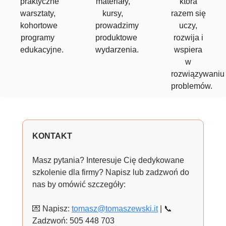
praktyczne
materiały,
która
warsztaty,
kursy,
razem się
kohortowe
prowadzimy
uczy,
programy
produktowe
rozwija i
edukacyjne.
wydarzenia.
wspiera
w
rozwiązywaniu
problemów.
KONTAKT
Masz pytania? Interesuje Cię dedykowane
szkolenie dla firmy? Napisz lub zadzwoń do
nas by omówić szczegóły:
💌
Napisz:
tomasz@tomaszewski.it
|
📞
Zadzwoń: 505 448 703