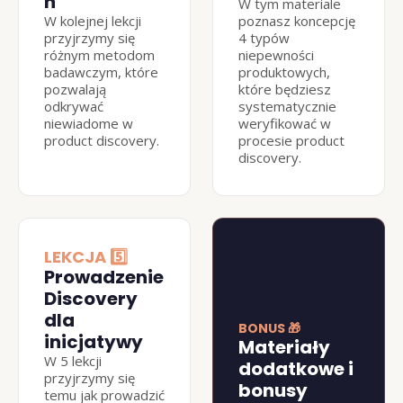
h
W tym materiale 
W kolejnej lekcji 
poznasz koncepcję 
przyjrzymy się 
4 typów 
różnym metodom 
niepewności 
badawczym, które 
produktowych, 
pozwalają 
które będziesz 
odkrywać 
systematycznie 
niewiadome w 
weryfikować w 
product discovery.
procesie product 
discovery.
LEKCJA 5️⃣
Prowadzenie 
Discovery 
dla 
BONUS 🎁
inicjatywy
Materiały 
W 5 lekcji 
dodatkowe i 
przyjrzymy się 
bonusy
temu jak prowadzić 