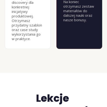
Na koniec 
discovery dla 
otrzymasz zestaw 
konkretnej 
materiałów do 
inicjatywy 
dalszej nauki oraz 
produktowej. 
nasze bonusy.
Otrzymasz 
przydatny szablon 
oraz case study 
wykorzystania go 
w praktyce.
Lekcje 