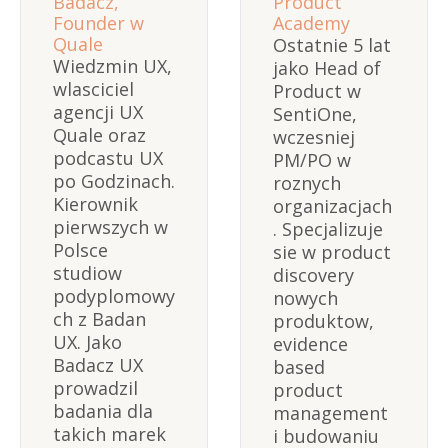
Badacz, 
Product 
Founder w 
Academy
Quale
Ostatnie 5 lat 
Wiedzmin UX, 
jako Head of 
wlasciciel 
Product w 
agencji UX 
SentiOne, 
Quale oraz 
wczesniej 
podcastu UX 
PM/PO w 
po Godzinach. 
roznych 
Kierownik 
organizacjach
pierwszych w 
. Specjalizuje 
Polsce 
sie w product 
studiow 
discovery 
podyplomowy
nowych 
ch z Badan 
produktow, 
UX. Jako 
evidence 
Badacz UX 
based 
prowadzil 
product 
badania dla 
management 
takich marek 
i budowaniu 