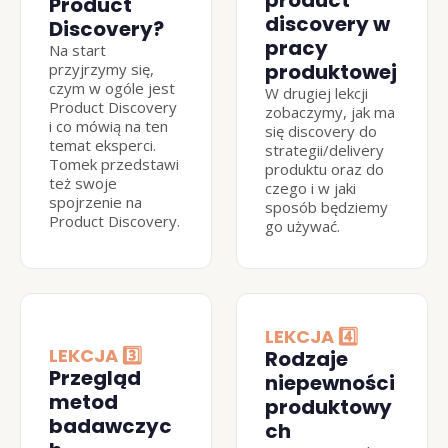
product 
Product 
discovery w 
Discovery?
pracy 
Na start 
produktowej
przyjrzymy się, 
czym w ogóle jest 
W drugiej lekcji 
Product Discovery 
zobaczymy, jak ma 
i co mówią na ten 
się discovery do 
temat eksperci. 
strategii/delivery 
Tomek przedstawi 
produktu oraz do 
też swoje 
czego i w jaki 
spojrzenie na 
sposób będziemy 
Product Discovery.
go używać.
LEKCJA 4️⃣
LEKCJA 3️⃣
Rodzaje 
Przegląd 
niepewności 
metod 
produktowy
badawczyc
ch