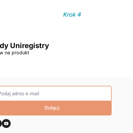
dy Uniregistry
́w na produkt
Dołącz