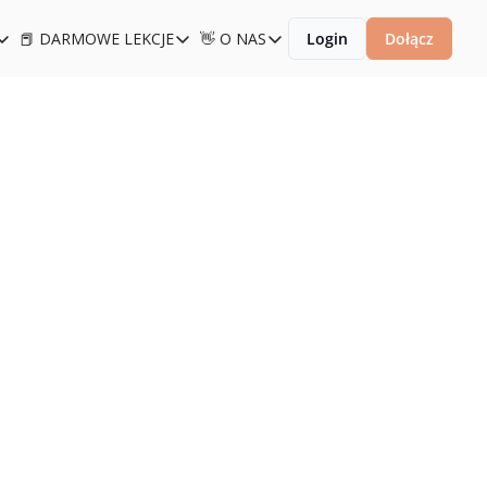
📕 DARMOWE LEKCJE
👋 O NAS
Login
Dołącz
KOLENIA
📕 DARMOWE LEKCJE
👋 O NAS
0x Product Bootcamp
Kurs Product Discovery
👋 O NAS
 Product Management Academy
Lekcje z product managementu
Polityka prywatności
Product Discovery Academy
Lekcje z analityki produktowej
Regulamin
Akademia Analityki Produktowej
Product Strategy Masterclass
10x Product LAB