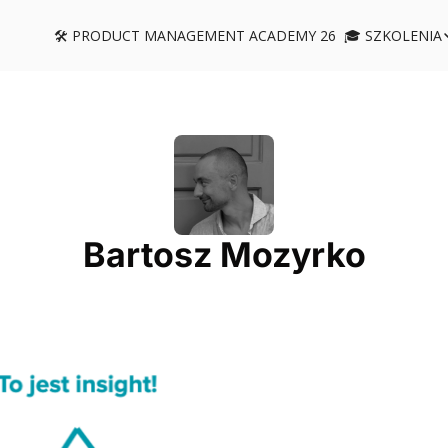
🛠️ PRODUCT MANAGEMENT ACADEMY 26
🎓 SZKOLENIA
🎓 SZ
✨ 1
🛠️
🔎 
📈 
♟️ 
Bartosz Mozyrko
💬 