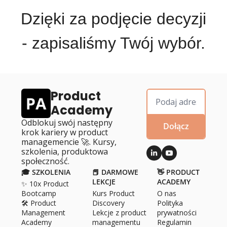
Dzięki za podjęcie decyzji
- zapisaliśmy Twój wybór.
Product 
Academy
Odblokuj swój następny 
Dołącz
krok kariery w product 
managemencie 🚀. Kursy, 
szkolenia, produktowa 
społeczność.
🎓 SZKOLENIA
📕 DARMOWE 
👋 PRODUCT 
LEKCJE
ACADEMY
✨ 10x Product 
Bootcamp
Kurs Product 
O 
nas
🛠️ Product 
Discovery
Polityka 
Management 
Lekcje z product 
prywatności
Academy
managementu
Regulamin