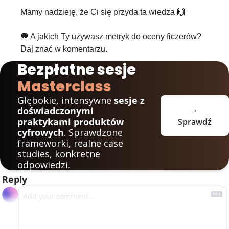
Mamy nadzieję, że Ci się przyda ta wiedza 
🙌
💬
 A jakich Ty używasz metryk do oceny ficzerów? 
Daj znać w komentarzu.
Bezpłatne sesje 
Masterclass
Głębokie, intensywne 
sesje z 
→ 
doświadczonymi 
praktykami produktów 
Sprawdź
cyfrowych
. Sprawdzone 
frameworki, realne case 
studies, konkretne 
odpowiedzi.
Reply