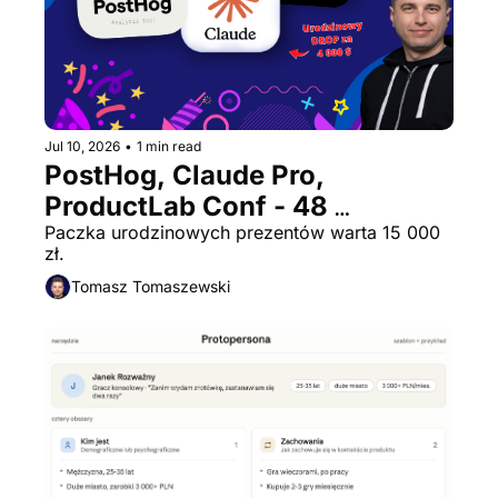
Jul 10, 2026
•
1 min read
PostHog, Claude Pro, 
ProductLab Conf - 48 
dostępów za darmo
Paczka urodzinowych prezentów warta 15 000 
zł.
Tomasz Tomaszewski