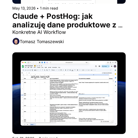
May 13, 2026
•
1 min read
Claude + PostHog: jak 
analizuję dane produktowe z 
AI?
Konkretne AI Workflow
Tomasz Tomaszewski