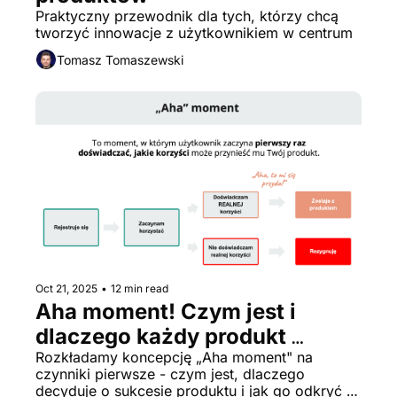
Praktyczny przewodnik dla tych, którzy chcą 
tworzyć innowacje z użytkownikiem w centrum
Tomasz Tomaszewski
Oct 21, 2025
•
12 min read
Aha moment! Czym jest i 
dlaczego każdy produkt 
powinien go mieć?
Rozkładamy koncepcję „Aha moment" na 
czynniki pierwsze - czym jest, dlaczego 
decyduje o sukcesie produktu i jak go odkryć w 