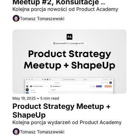
Meetup #2, Konsultacje 
Produktowe
Kolejna porcja nowości od Product Academy
Tomasz Tomaszewski
May 19, 2025
•
5 min read
Product Strategy Meetup + 
ShapeUp
Kolejna porcja wydarzeń od Product Academy
Tomasz Tomaszewski