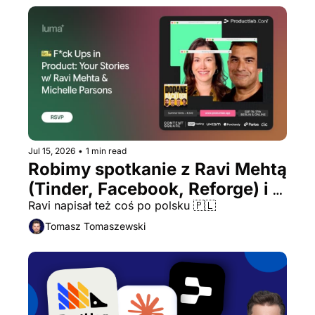
Jul 15, 2026
•
1 min read
Robimy spotkanie z Ravi Mehtą 
(Tinder, Facebook, Reforge) i 
Michelle Parsons (Spotify, 
Ravi napisał też coś po polsku 🇵🇱
Netflix i Hinge) 🤯
Tomasz Tomaszewski