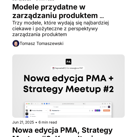
Modele przydatne w 
zarządzaniu produktem 
(cynefin, kano, dyfuzja 
Trzy modele, które wydają się najbardziej 
ciekawe i pożyteczne z perspektywy 
innowacji)
zarządzania produktem
Tomasz Tomaszewski
Jun 21, 2025
•
6 min read
Nowa edycja PMA, Strategy 