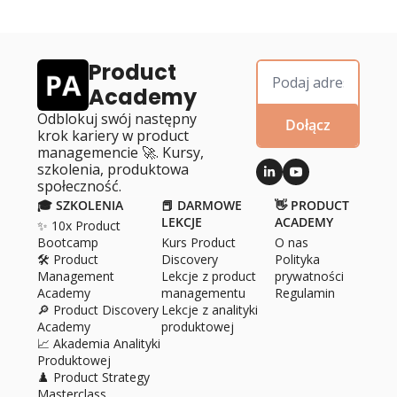
Product 
Academy
Odblokuj swój następny 
Dołącz
krok kariery w product 
managemencie 🚀. Kursy, 
szkolenia, produktowa 
społeczność.
🎓 SZKOLENIA
📕 DARMOWE 
👋 PRODUCT 
LEKCJE
ACADEMY
✨ 10x Product 
Bootcamp
Kurs Product 
O 
nas
🛠️ Product 
Discovery
Polityka 
Management 
Lekcje z product 
prywatności
Academy
managementu
Regulamin
🔎 Product Discovery 
Lekcje z analityki 
Academy
produktowej
📈 Akademia Analityki 
Produktowej
♟️ Product Strategy 
Masterclass