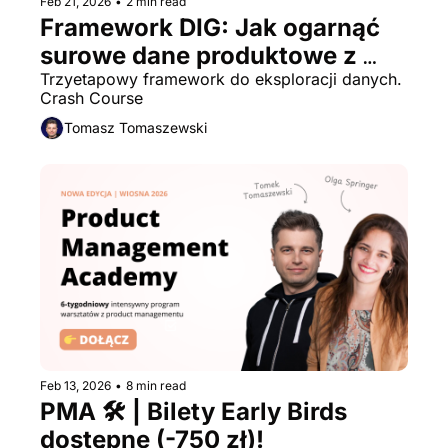
Feb 21, 2026
•
2 min read
Framework DIG: Jak ogarnąć 
surowe dane produktowe z 
pomocą AI?
Trzyetapowy framework do eksploracji danych. 
Crash Course
Tomasz Tomaszewski
Feb 13, 2026
•
8 min read
PMA 🛠️ | Bilety Early Birds 
dostępne (-750 zł)!