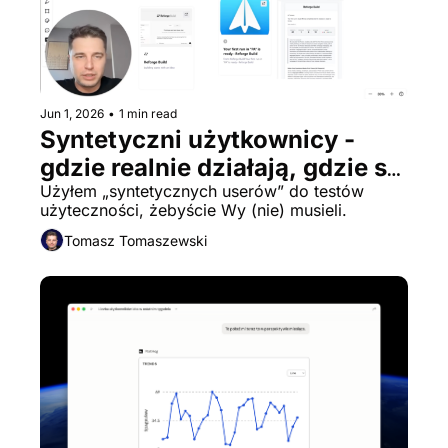
Jun 1, 2026
•
1 min read
Syntetyczni użytkownicy - 
gdzie realnie działają, gdzie są 
ściemą, i jak odpalić u siebie
Użyłem „syntetycznych userów” do testów 
użyteczności, żebyście Wy (nie) musieli.
Tomasz Tomaszewski