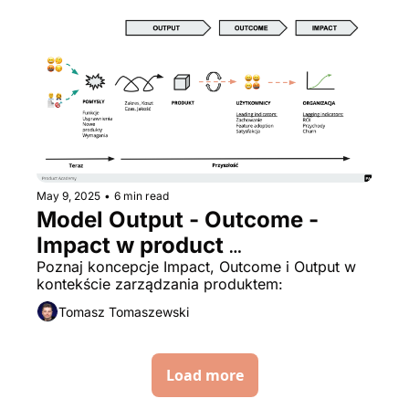
May 9, 2025
•
6 min read
Model Output - Outcome - 
Impact w product 
managmencie
Poznaj koncepcje Impact, Outcome i Output w 
kontekście zarządzania produktem:
Tomasz Tomaszewski
Load more