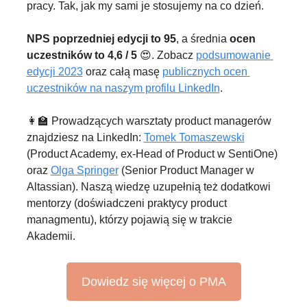
pracy. Tak, jak my sami je stosujemy na co dzień.
NPS poprzedniej edycji to 95
, a średnia 
ocen 
uczestników to 4,6 / 5 
😍
. Zobacz 
podsumowanie 
edycji 2023
 oraz całą masę 
publicznych ocen 
uczestników na naszym profilu LinkedIn
.
👩‍🏫
 Prowadzących warsztaty product managerów 
znajdziesz na LinkedIn: 
Tomek Tomaszewski
(Product Academy, ex-Head of Product w SentiOne) 
oraz 
Olga Springer
 (Senior Product Manager w 
Altassian). Naszą wiedzę uzupełnią też dodatkowi 
mentorzy (doświadczeni praktycy product 
managmentu), którzy pojawią się w trakcie 
Akademii.
Dowiedz się więcej o PMA