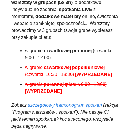
warsztaty w grupach (5x 3h)
, a dodatkowo - 
indywidualne zadania, 
spotkania LIVE
 z 
mentorami, 
dodatkowe materiały
 online, ćwiczenia 
i wsparcie zamkniętej społeczności.... Warsztaty 
prowadzimy w 3 grupach (swoją grupę wybierasz 
przy zakupie biletu):
w grupie 
czwartkowej porannej
 (czwartki, 
9:00 - 12:00)
w grupie 
czwartkowej
popołudniowej
(czwartki, 16:30 - 19:30) 
[WYPRZEDANE]
w grupie 
porannej
 (piątek, 9:00 - 12:00)
[WYPRZEDANE]
Zobacz 
szczegółowy harmonogram spotkań
 (sekcja 
"Program warsztatów i spotkań"). Nie pasuje Ci 
jakiś termin spotkania? Nic straconego, wszystkie 
będą nagrywane.