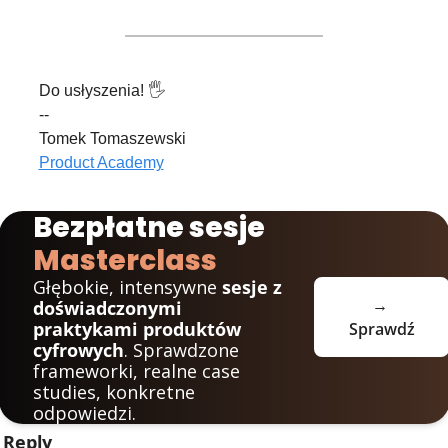
Do usłyszenia! 🖐️
--
Tomek Tomaszewski
Product Academy
Bezpłatne sesje 
Masterclass
Głębokie, intensywne 
sesje z 
→ 
doświadczonymi 
praktykami produktów 
Sprawdź
cyfrowych
. Sprawdzone 
frameworki, realne case 
studies, konkretne 
odpowiedzi.
Reply