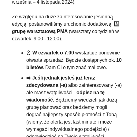
września – 4 listopada 2024).
Ze względu na duże zainteresowanie jesienną 
edycją, postanowiliśmy uruchomić dodatkową, 
3️⃣ 
grupę warsztatową PMA 
(warsztaty co tydzień w 
czwartek: 9:00 - 12:00)
.
⏰
W czwartek o 7:00 
wystartuje ponownie 
otwarta sprzedaż. Będzie dostępnych ok. 
10 
biletów
. Dam Ci o tym znać mailowo.
➡️ Jeśli jednak jesteś już teraz 
zdecydowana (-a) 
albo zainteresowany (-a) 
ale masz wątpliwości
- 
odpisz na tę 
wiadomość.
 Będziemy wiedzieli jak dużą 
grupę planować oraz będziemy mogli 
dograć najlepszy sposób płatności z Tobą 
(wiemy, że oferta jest last minute i może 
wymagać indywidualnego podejścia) / 
odpowiedzieć na Twoje wątpliwości.