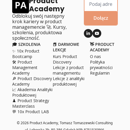
Product 
Academy
Odblokuj swój następny 
Dołącz
krok kariery w product 
managemencie 🚀. Kursy, 
szkolenia, produktowa 
społeczność.
🎓 SZKOLENIA
📕 DARMOWE 
👋 PRODUCT 
LEKCJE
ACADEMY
✨ 10x Product 
Bootcamp
Kurs Product 
O 
nas
🛠️ Product 
Discovery
Polityka 
Management 
Lekcje z product 
prywatności
Academy
managementu
Regulamin
🔎 Product Discovery 
Lekcje z analityki 
Academy
produktowej
📈 Akademia Analityki 
Produktowej
♟️ Product Strategy 
Masterclass
💬 10x Product LAB
© 2026 Product Academy, Tomasz Tomaszewski Consulting 
ul. Lęborska 3b, 80­-386 Gdańsk NIP: 8751530866.