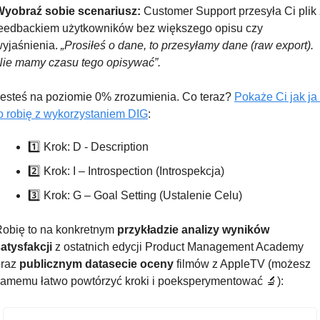
Wyobraź sobie scenariusz:
 Customer Support przesyła Ci plik 
eedbackiem użytkowników bez większego opisu czy 
yjaśnienia. 
„Prosiłeś o dane, to przesyłamy dane (raw export). 
ie mamy czasu tego opisywać”.
esteś na poziomie 0% zrozumienia. Co teraz? 
Pokaże Ci jak ja 
o robię z wykorzystaniem DIG
:
1️⃣ Krok: D - Description
2️⃣ Krok: I – Introspection (Introspekcja)
3️⃣ Krok: G – Goal Setting (Ustalenie Celu)
obię to na konkretnym
 przykładzie analizy wyników 
atysfakcji
 z ostatnich edycji Product Management Academy  
raz 
publicznym datasecie oceny
 filmów z AppleTV (możesz 
amemu łatwo powtórzyć kroki i poeksperymentować 
🔬
):