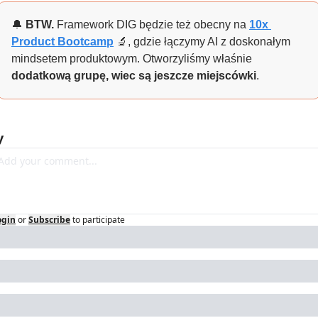
🔔
 BTW. 
Framework DIG będzie też obecny na 
10x 
Product Bootcamp
🔬
, gdzie łączymy AI z doskonałym 
mindsetem produktowym. Otworzyliśmy właśnie 
dodatkową grupę, wiec są jeszcze miejscówki
.
y
ogin
or
Subscribe
to participate