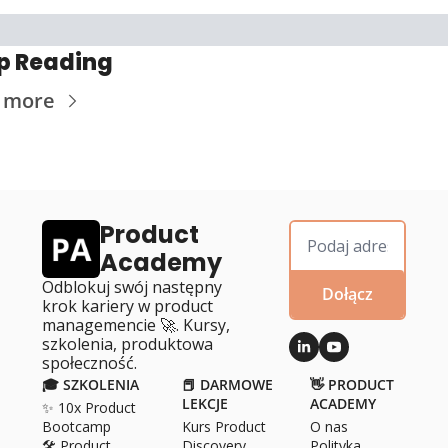
p Reading
 more
Product 
Academy
Odblokuj swój następny 
Dołącz
krok kariery w product 
managemencie 🚀. Kursy, 
szkolenia, produktowa 
społeczność.
🎓 SZKOLENIA
📕 DARMOWE 
👋 PRODUCT 
LEKCJE
ACADEMY
✨ 10x Product 
Bootcamp
Kurs Product 
O 
nas
🛠️ Product 
Discovery
Polityka 