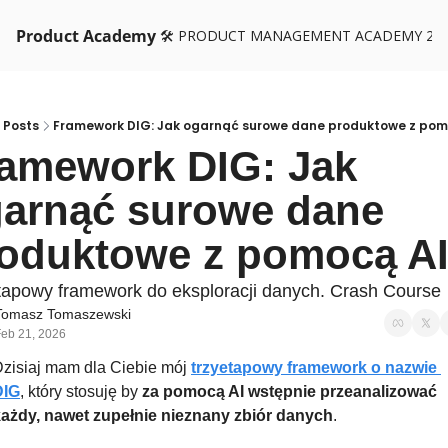
Product Academy
🛠️ PRODUCT MANAGEMENT ACADEMY 26
Posts
Framework DIG: Jak ogarnąć surowe dane produktowe z pom
amework DIG: Jak 
arnąć surowe dane 
oduktowe z pomocą A
tapowy framework do eksploracji danych. Crash Course
Tomasz Tomaszewski
eb 21, 2026
zisiaj mam dla Ciebie mój 
trzyetapowy framework o nazwie 
DIG
, który stosuję by 
za pomocą AI
wstępnie przeanalizować 
ażdy, nawet zupełnie nieznany zbiór danych
. 