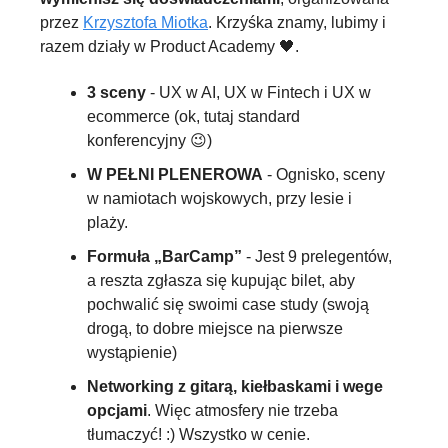
przez 
Krzysztofa Miotka
. Krzyśka znamy, lubimy i 
razem działy w Product Academy 
🖤
.
3 sceny
 - UX w AI, UX w Fintech i UX w 
ecommerce (ok, tutaj standard 
konferencyjny 
😉
)
W PEŁNI PLENEROWA
 - Ognisko, sceny 
w namiotach wojskowych, przy lesie i 
plaży.
Formuła „BarCamp”
 - Jest 9 prelegentów, 
a reszta zgłasza się kupując bilet, aby 
pochwalić się swoimi case study (swoją 
drogą, to dobre miejsce na pierwsze 
wystąpienie)
Networking z gitarą, kiełbaskami i wege 
opcjami
. Więc atmosfery nie trzeba 
tłumaczyć! :) Wszystko w cenie.