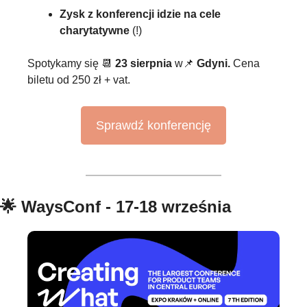
Zysk z konferencji idzie na cele 
charytatywne
 (!)
Spotykamy się 
📆
23 sierpnia 
w
📌
Gdyni. 
Cena 
biletu od 250 zł + vat.
Sprawdź konferencję
🌟
 WaysConf - 17-18 września