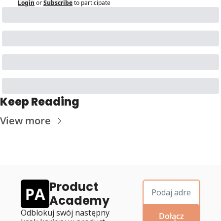
Login
or
Subscribe
to participate
Keep Reading
View more
Product 
Academy
Odblokuj swój następny 
Dołącz