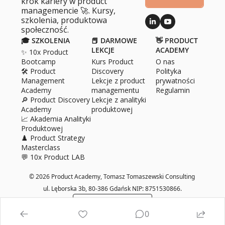
krok kariery w product 
managemencie 🚀. Kursy, 
szkolenia, produktowa 
społeczność.
🎓 SZKOLENIA
📕 DARMOWE 
👋 PRODUCT 
LEKCJE
ACADEMY
✨ 10x Product 
Bootcamp
Kurs Product 
O 
nas
🛠️ Product 
Discovery
Polityka 
Management 
Lekcje z product 
prywatności
Academy
managementu
Regulamin
🔎 Product Discovery 
Lekcje z analityki 
Academy
produktowej
📈 Akademia Analityki 
Produktowej
♟️ Product Strategy 
Masterclass
💬 10x Product LAB
© 2026 Product Academy, Tomasz Tomaszewski Consulting 
ul. Lęborska 3b, 80­-386 Gdańsk NIP: 8751530866.
Powered by beehiiv
0