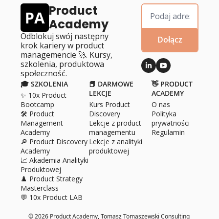
Product 
Academy
Odblokuj swój następny 
Dołącz
krok kariery w product 
managemencie 🚀. Kursy, 
szkolenia, produktowa 
społeczność.
🎓 SZKOLENIA
📕 DARMOWE 
👋 PRODUCT 
LEKCJE
ACADEMY
✨ 10x Product 
Bootcamp
Kurs Product 
O 
nas
🛠️ Product 
Discovery
Polityka 
Management 
Lekcje z product 
prywatności
Academy
managementu
Regulamin
🔎 Product Discovery 
Lekcje z analityki 
Academy
produktowej
📈 Akademia Analityki 
Produktowej
♟️ Product Strategy 
Masterclass
💬 10x Product LAB
© 2026 Product Academy, Tomasz Tomaszewski Consulting 