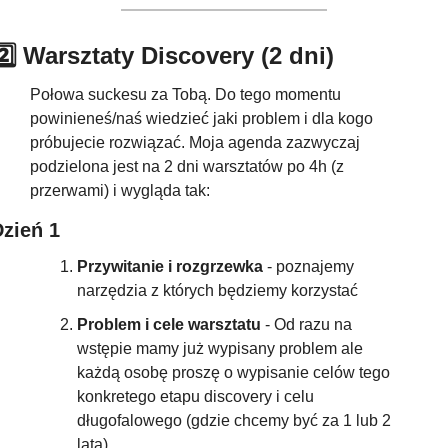
2️⃣ Warsztaty Discovery (2 dni)
Połowa suckesu za Tobą. Do tego momentu 
powinieneś/naś wiedzieć jaki problem i dla kogo 
próbujecie rozwiązać. Moja agenda zazwyczaj 
podzielona jest na 2 dni warsztatów po 4h (z 
przerwami) i wygląda tak:
zień 1
Przywitanie i rozgrzewka
 - poznajemy 
narzędzia z których będziemy korzystać
Problem i cele warsztatu 
- Od razu na 
wstępie mamy już wypisany problem ale 
każdą osobę proszę o wypisanie celów tego 
konkretego etapu discovery i celu 
długofalowego (gdzie chcemy być za 1 lub 2 
lata)