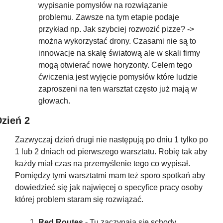
wypisanie pomysłów na rozwiązanie 
problemu. Zawsze na tym etapie podaje 
przykład np. Jak szybciej rozwozić pizze? -> 
można wykorzystać drony. Czasami nie są to 
innowacje na skalę światową ale w skali firmy 
mogą otwierać nowe horyzonty. Celem tego 
ćwiczenia jest wyjęcie pomysłów które ludzie 
zaproszeni na ten warsztat często już mają w 
głowach.
zień 2
Zazwyczaj dzień drugi nie następują po dniu 1 tylko po 
1 lub 2 dniach od pierwszego warsztatu. Robię tak aby 
każdy miał czas na przemyślenie tego co wypisał. 
Pomiędzy tymi warsztatmi mam też sporo spotkań aby 
dowiedzieć się jak najwięcej o specyfice pracy osoby 
której problem staram się rozwiązać.
Red Routes -
 Tu zaczynają się schody 