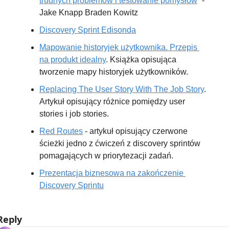
trudnych problemów i testowanie pomysłów
” - 
Jake Knapp Braden Kowitz
Discovery Sprint Edisonda
Mapowanie historyjek użytkownika. Przepis 
na produkt idealny
. Książka opisująca 
tworzenie mapy historyjek użytkowników.
Replacing The User Story With The Job Story
. 
Artykuł opisujący różnice pomiędzy user 
stories i job stories.
Red Routes
 - artykuł opisujący czerwone 
ścieżki jedno z ćwiczeń z discovery sprintów 
pomagających w priorytezacji zadań.
Prezentacja biznesowa na zakończenie 
Discovery Sprintu
Reply