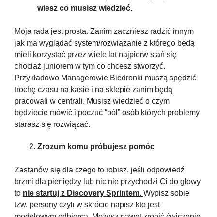
wiesz co musisz wiedzieć.
Moja rada jest prosta. Zanim zaczniesz radzić innym 
jak ma wyglądać system/rozwiązanie z którego będą 
mieli korzystać przez wiele lat najpierw stań się 
chociaż juniorem w tym co chcesz stworzyć. 
Przykładowo Managerowie Biedronki muszą spędzić 
trochę czasu na kasie i na sklepie zanim będą 
pracowali w centrali. Musisz wiedzieć o czym 
będziecie mówić i poczuć “ból” osób których problemy 
starasz się rozwiązać.
Zrozum komu próbujesz pomóc
Zastanów się dla czego to robisz, jeśli odpowiedź 
brzmi dla pieniędzy lub nic nie przychodzi Ci do głowy 
to 
nie startuj z Discovery Sprintem
. 
Wypisz sobie 
tzw. persony czyli w skrócie napisz kto jest 
modelowym odbiorcą. Możesz nawet zrobić ćwiczenie 