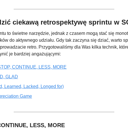
zić ciekawą retrospektywę sprintu w
ntu to świetne narzędzie, jednak z czasem mogą stać się monot
ków do aktywnego udziału. Gdy tak zaczyna się dziać, warto s
eprowadzacie retro. Przygotowaliśmy dla Was kilka technik, któ
ynić je bardziej angażującymi:
 STOP, CONTINUE, LESS, MORE
AD, GLAD
ed, Learned, Lacked, Longed for)
preciation Game
 CONTINUE, LESS, MORE