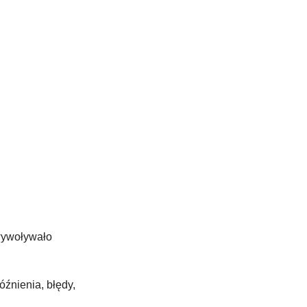
wywoływało 
źnienia, błędy, 