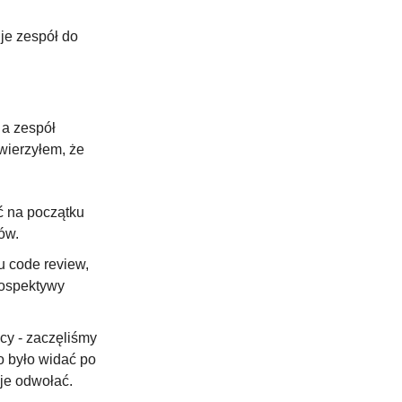
e zespół do 
a zespół 
wierzyłem, że 
 na początku 
ów.
 code review, 
ospektywy 
y - zaczęliśmy 
 było widać po 
 je odwołać.