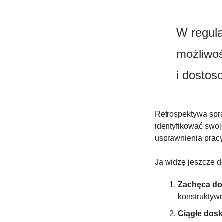
W regula
możliwoś
i dostos
Retrospektywa spra
identyfikować swoje
usprawnienia prac
Ja widzę jeszcze d
Zachęca do 
konstruktywn
Ciągłe dos