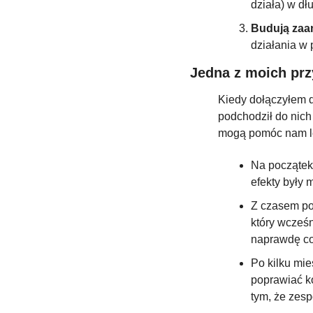
działa) w dł
Budują zaa
działania w 
Jedna z moich prz
Kiedy dołączyłem do
podchodził do nich 
mogą pomóc nam le
Na początek 
efekty były
Z czasem poj
który wcześn
naprawdę co
Po kilku mie
poprawiać ko
tym, że zesp