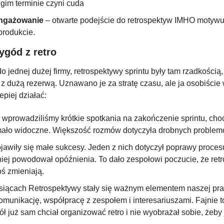
ugim terminie czyni cuda
ngażowanie
 – otwarte podejście do retrospektyw IMHO motywuj
produkcie.
ygód z retro
 jednej dużej firmy, retrospektywy sprintu były tam rzadkością, 
z dużą rezerwą. Uznawano je za stratę czasu, ale ja osobiście 
piej działać:
wprowadziliśmy krótkie spotkania na zakończenie sprintu, choć
 mało widoczne. Większość rozmów dotyczyła drobnych problem
awiły się małe sukcesy. Jeden z nich dotyczył poprawy procesu
iej powodował opóźnienia. To dało zespołowi poczucie, że retr
ś zmieniają.
siącach Retrospektywy stały się ważnym elementem naszej prac
munikację, współpracę z zespołem i interesariuszami. Fajnie to
ół już sam chciał organizować retro i nie wyobrażał sobie, żeby