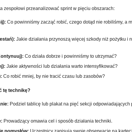
a zespołowi przeanalizować sprint w pięciu obszarach:
j):
 Co powinniśmy zacząć robić, czego dotąd nie robiliśmy, a m
estań):
 Jakie działania przynoszą więcej szkody niż pożytku i na
ontynuuj):
 Co działa dobrze i powinniśmy to utrzymać?
j):
 Jakie aktywności lub działania warto intensyfikować?
:
 Co robić mniej, by nie tracić czasu lub zasobów?
 tę technikę?
nie:
 Podziel tablicę lub plakat na pięć sekcji odpowiadającyc
:
 Prowadzący omawia cel i sposób działania techniki.
ie pomysłów:
 Uczestnicy zapisują swoje obserwacje na kartecz