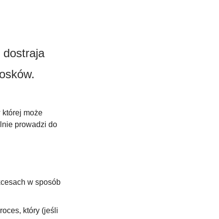
dostraja 
iosków.
której może 
lnie prowadzi do 
kcesach w sposób 
ces, który (jeśli 