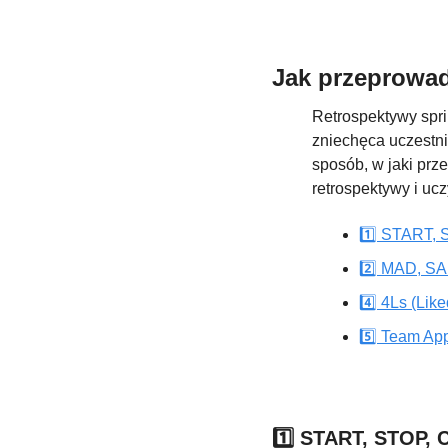
Jak przeprowad
Retrospektywy spri
zniechęca uczestni
sposób, w jaki prz
retrospektywy i ucz
1️⃣ START,
2️⃣ MAD, S
4️⃣ 4Ls (Lik
5️⃣ Team Ap
1️⃣ START, STOP,