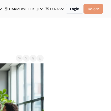
📕 DARMOWE LEKCJE
👋 O NAS
Login
Dołącz
KOLENIA
📕 DARMOWE LEKCJE
👋 O NAS
0x Product Bootcamp
Kurs Product Discovery
👋 O NAS
 Product Management Academy
Lekcje z product managementu
Polityka prywatności
Product Discovery Academy
Lekcje z analityki produktowej
Regulamin
Akademia Analityki Produktowej
Product Strategy Masterclass
10x Product LAB