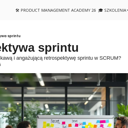
🛠️ PRODUCT MANAGEMENT ACADEMY 26
🎓 SZKOLENIA
🎓 SZ
✨ 1
🛠️
ywa sprintu
ktywa sprintu
🔎 
📈 
kawą i angażującą retrospektywę sprintu w SCRUM?
i
♟️ 
💬 