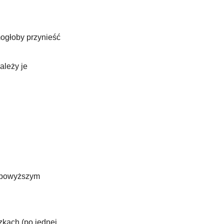
ogłoby przynieść 
leży je 
h powyższym 
kach (po jednej 