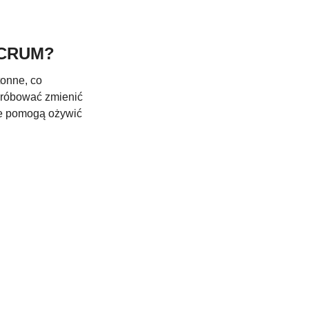
 SCRUM?
onne, co 
próbować zmienić 
re pomogą ożywić 