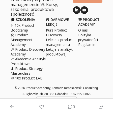
managemencie 🚀. Kursy, 
szkolenia, produktowa 
społeczność.
🎓 SZKOLENIA
📕 DARMOWE 
👋 PRODUCT 
LEKCJE
ACADEMY
✨ 10x Product 
Bootcamp
Kurs Product 
O 
nas
🛠️ Product 
Discovery
Polityka 
Management 
Lekcje z product 
prywatności
Academy
managementu
Regulamin
🔎 Product Discovery 
Lekcje z analityki 
Academy
produktowej
📈 Akademia Analityki 
Produktowej
♟️ Product Strategy 
Masterclass
💬 10x Product LAB
© 2026 Product Academy, Tomasz Tomaszewski Consulting 
ul. Lęborska 3b, 80­-386 Gdańsk NIP: 8751530866.
Powered by beehiiv
0