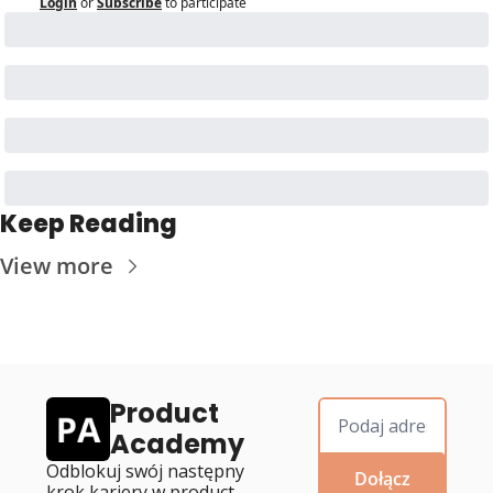
Login
or
Subscribe
to participate
Keep Reading
View more
Product 
Academy
Odblokuj swój następny 
Dołącz
krok kariery w product 