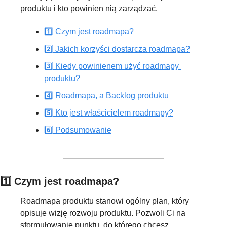
produktu i kto powinien nią zarządzać.
1️⃣ Czym jest roadmapa?
2️⃣ Jakich korzyści dostarcza roadmapa?
3️⃣ Kiedy powinienem użyć roadmapy 
produktu?
4️⃣ Roadmapa, a Backlog produktu
5️⃣ Kto jest właścicielem roadmapy?
6️⃣ Podsumowanie
1️⃣ Czym jest roadmapa?
Roadmapa produktu stanowi ogólny plan, który 
opisuje wizję rozwoju produktu. Pozwoli Ci na 
sformułowanie punktu, do którego chcesz 