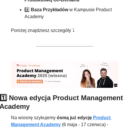
4️⃣ 
Baza Przykładów
 w Kampusie Product 
Academy
Poniżej znajdziesz szczegóły ⤵️
1️⃣
 Nowa edycja Product Management 
Academy
Na wiosnę szykujemy
 ósmą już edycję 
Product 
Management Academy
(6 maja - 17 czerwca) - 