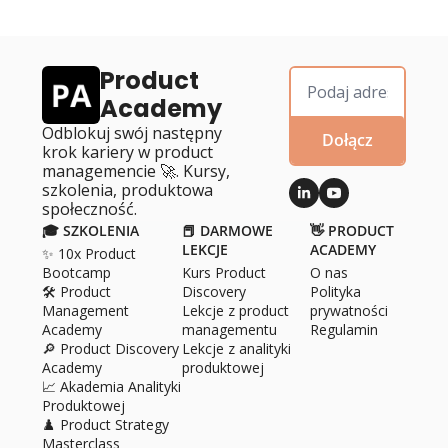
Product 
Academy
Odblokuj swój następny 
Dołącz
krok kariery w product 
managemencie 🚀. Kursy, 
szkolenia, produktowa 
społeczność.
🎓 SZKOLENIA
📕 DARMOWE 
👋 PRODUCT 
LEKCJE
ACADEMY
✨ 10x Product 
Bootcamp
Kurs Product 
O 
nas
🛠️ Product 
Discovery
Polityka 
Management 
Lekcje z product 
prywatności
Academy
managementu
Regulamin
🔎 Product Discovery 
Lekcje z analityki 
Academy
produktowej
📈 Akademia Analityki 
Produktowej
♟️ Product Strategy 
Masterclass