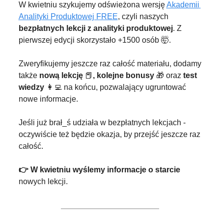
W kwietniu szykujemy odświeżona wersję 
Akademii 
Analityki Produktowej FREE
, czyli naszych 
bezpłatnych lekcji z analityki produktowej
. Z 
pierwszej edycji skorzystało +1500 osób 
🤯
.
Zweryfikujemy jeszcze raz całość materiału, dodamy 
także 
nową lekcję 
📕
, kolejne bonusy 
🎁
 oraz 
test 
wiedzy 
👩‍💻
 na końcu, pozwalający ugruntować 
nowe informacje.
Jeśli już brał_ś udziała w bezpłatnych lekcjach - 
oczywiście też będzie okazja, by przejść jeszcze raz 
całość.
👉 W kwietniu wyślemy informacje o starcie
nowych lekcji.