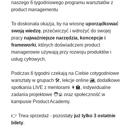
naszego 6 tygodniowego programu warsztatów z 
product managementu
To doskonała okazja, by na wiosnę 
uporządkować 
swoją wiedzę
, przećwiczyć i wdrożyć do swojej 
pracy 
najważniejsze narzędzia, koncepcje i 
frameworki
, których doświadczeni product 
managerowie używają przy rozwoju produktów i 
usług cyfrowych.
Podczas 6 tygodni czekają na Ciebie cotygodniowe 
warsztaty w grupach 🛠️, lekcje online 
🎦
, dodatkowe 
spotkania LIVE z mentorami 
👩‍🏫
, indywidualne 
zadania projektowe 
🧑‍💻
 oraz społeczność w 
kampusie Product Academy.
👉 Trwa sprzedaż - pozostały 
już tylko 3 ostatnie 
bilety
.