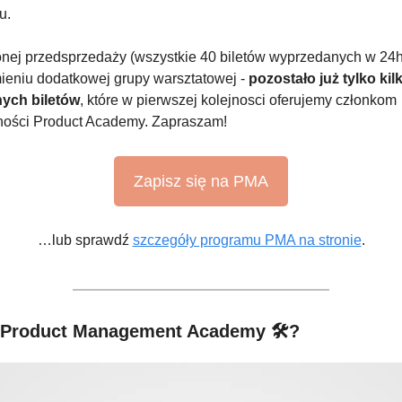
u.
nej przedsprzedaży (wszystkie 40 biletów wyprzedanych w 24h) 
eniu dodatkowej grupy warsztatowej - 
pozostało już tylko kilk
ych biletów
, które w pierwszej kolejnosci oferujemy członkom 
ności Product Academy. Zapraszam!
Zapisz się na PMA
…lub sprawdź 
szczegóły programu PMA na stronie
.
 Product Management Academy 🛠️?