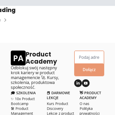
ading
e
Product 
Academy
Odblokuj swój następny 
Dołącz
krok kariery w product 
managemencie 🚀. Kursy, 
szkolenia, produktowa 
społeczność.
🎓 SZKOLENIA
📕 DARMOWE 
👋 PRODUCT 
LEKCJE
ACADEMY
✨ 10x Product 
Bootcamp
Kurs Product 
O 
nas
🛠️ Product 
Discovery
Polityka 
Management 
Lekcje z product 
prywatności