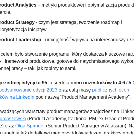
roduct Analytics
 – metryki produktowej i optymalizacja produkt
arcie.
roduct Strategy
 - czym jest stratega, tworzenie roadmap i 
iorytetyzacja inicjatyw.
roduct Leadership 
- umiejętność wpływu na interesariuszy i z
elem było stworzenie programu, który dostarcza kluczowe narz
 i frameworki produktowe, gotowe do natychmiastowego wykorz
nnej pracy – tak, jak robimy to sami.
rzedniej edycji to 95
, a średnia 
ocen uczestników to 4,6 / 5 
podsumowanie edycji 2023
 oraz całą masę 
publicznych ocen 
ików na LinkedIn
pod nazwą “Product Management Academy”.
Tomaszewski
 (Product Academy, fractional PM, ex-Head of Produ
) oraz 
Olga Springer
 (Senior Product Manager w Atlassian). Na
zupełnią też dodatkowi mentorzy (doświadczeni praktycy produc