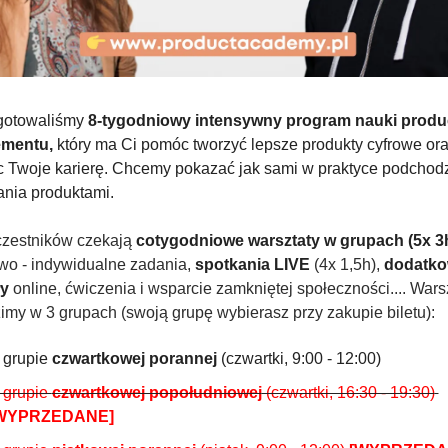
gotowaliśmy 
8-tygodniowy intensywny program nauki produc
mentu,
 który ma Ci pomóc tworzyć lepsze produkty cyfrowe ora
 Twoje karierę. Chcemy pokazać jak sami w praktyce podchodz
ania produktami.
zestników czekają 
cotygodniowe warsztaty w grupach (5x 3
o - indywidualne zadania, 
spotkania LIVE
 (4x 1,5h), 
dodatko
ły
 online, ćwiczenia i wsparcie zamkniętej społeczności.... Warsz
my w 3 grupach (swoją grupę wybierasz przy zakupie biletu):
 grupie 
czwartkowej porannej
 (czwartki, 9:00 - 12:00)
 grupie 
czwartkowej popołudniowej
 (czwartki, 16:30 - 19:30) 
WYPRZEDANE]