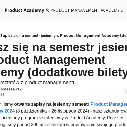
Product Academy
🛠️ PRODUCT MANAGEMENT ACADEMY 26
Zapisz się na semestr jesienny w Product Management Academy (do
z się na semestr jesie
oduct Management 
emy (dodatkowe bilety
arsztatów z product managementu
Tomaszewski
024
iliśmy 
otwarte zapisy na jesienny semestr 
Product Managem
y 2024
 (8 października – 26 listopada 2024) - nasz sztandarowy
j oceniany program szkoleniowy w Product Academy. Przez ostat
mogliśmy ponad 200 uczestnikom w poprawieniu swojego produ