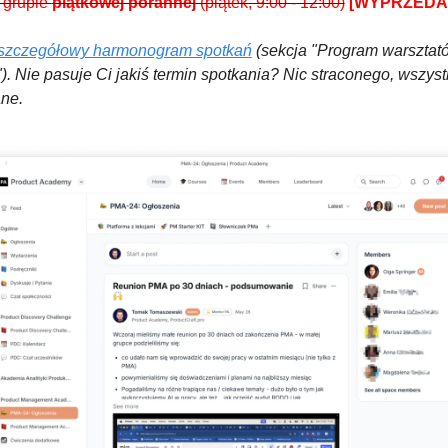
 grupie 
piątkowej porannej
 (piątek, 9:00 - 12:00)
[WYPRZEDA
szczegółowy harmonogram spotkań
 (sekcja "Program warsztató
). Nie pasuje Ci jakiś termin spotkania? Nic straconego, wszyst
ne.